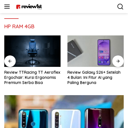
Langsung
ke
konten
HP RAM 4GB
Review Galaxy S26+ Setelah
Review Sennheiser MKE 400:
4 Bulan: Ini Fitur AI yang
Rekomendasi Mic Vlogger
Paling Berguna
Terbaik Buat Kamera & HP