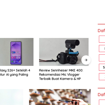
Daf
ennheiser MKE 400:
Review Xiaomi Smart Band 10
Revi
asi Mic Vlogger
Pro: Harga Sejutaan, Fiturnya
Memo
Buat Kamera & HP
Bikin Nagih!
Akal
Daf