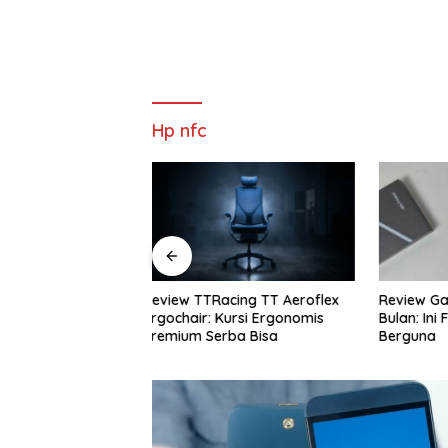
Hp nfc
cing TT Aeroflex
Review Galaxy S26+ Setelah 4
Review S
ursi Ergonomis
Bulan: Ini Fitur AI yang Paling
Rekomend
ba Bisa
Berguna
Terbaik 