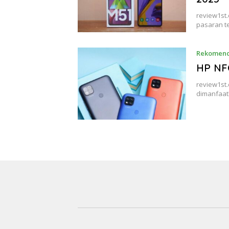
review1st
pasaran t
Rekomend
HP NFC
review1st
dimanfaat