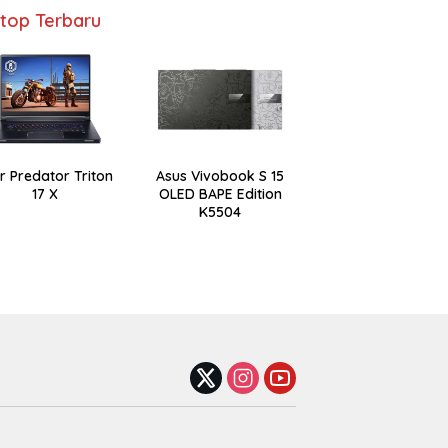
top Terbaru
r Predator Triton
Asus Vivobook S 15
17 X
OLED BAPE Edition
K5504