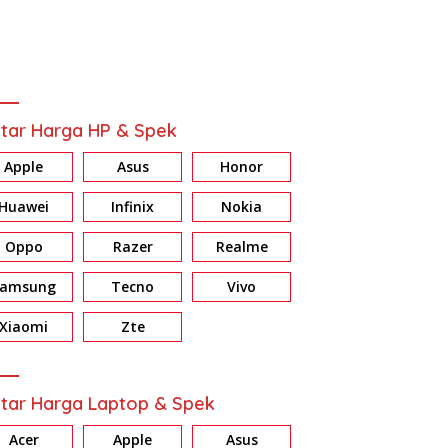
tar Harga HP & Spek
Apple
Asus
Honor
Huawei
Infinix
Nokia
Oppo
Razer
Realme
Samsung
Tecno
Vivo
ew HONOR X7d: Baterai &
Review Galaxy A37 5G:
R
ri Jumbo, Harga Masuk
Konsisten di Fitur AI, Privacy
E
Xiaomi
Zte
dan Nightography
d
tar Harga Laptop & Spek
Acer
Apple
Asus