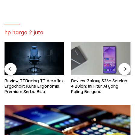
hp harga 2 juta
ing TT Aeroflex
Review Galaxy S26+ Setelah
Review Sennhe
ursi Ergonomis
4 Bulan: Ini Fitur AI yang
Rekomendasi 
ba Bisa
Paling Berguna
Terbaik Buat