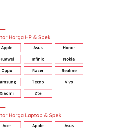
tar Harga HP & Spek
Apple
Asus
Honor
Huawei
Infinix
Nokia
Oppo
Razer
Realme
Samsung
Tecno
Vivo
view HONOR X7d: Baterai &
Review Galaxy A37 5G:
mori Jumbo, Harga Masuk
Konsisten di Fitur AI, Privacy
Xiaomi
Zte
al
dan Nightography
tar Harga Laptop & Spek
Acer
Apple
Asus