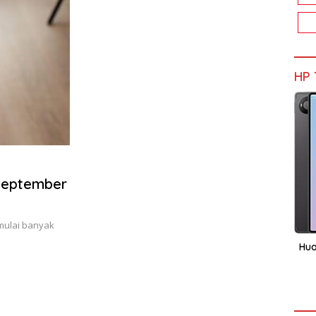
HP 
September
 mulai banyak
Hua