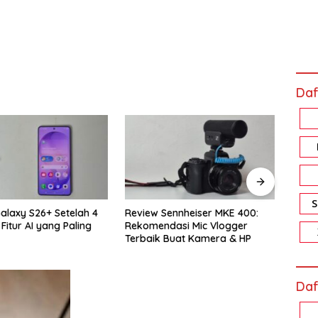
Daf
w Sennheiser MKE 400:
Review Xiaomi Smart Band 10
Re
endasi Mic Vlogger
Pro: Harga Sejutaan, Fiturnya
Me
ik Buat Kamera & HP
Bikin Nagih!
Ak
Daf