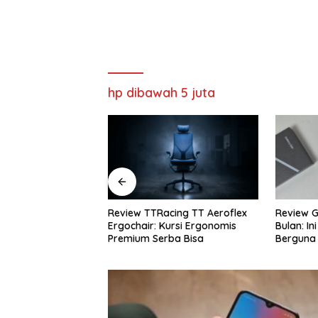
hp dibawah 5 juta
Racing TT Aeroflex
Review Galaxy S26+ Setelah 4
Revie
: Kursi Ergonomis
Bulan: Ini Fitur AI yang Paling
Rekom
Serba Bisa
Berguna
Terba