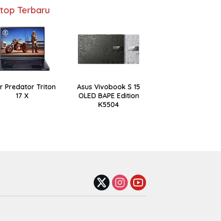
top Terbaru
r Predator Triton
Asus Vivobook S 15
17 X
OLED BAPE Edition
K5504