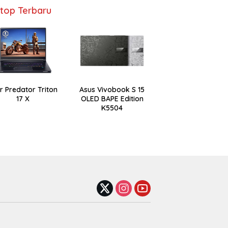
top Terbaru
r Predator Triton
Asus Vivobook S 15
17 X
OLED BAPE Edition
K5504