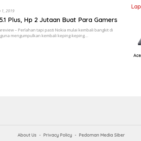
Lap
b 1, 2019
5.1 Plus, Hp 2 Jutaan Buat Para Gamers
eview – Perlahan tapi pasti Nokia mulai kembali bangkit di
 guna mengumpulkan kembali keping-keping…
Ace
About Us
Privacy Policy
Pedoman Media Siber