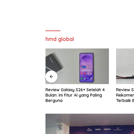
hmd global
cing TT Aeroflex
Review Galaxy S26+ Setelah 4
Review S
ursi Ergonomis
Bulan: Ini Fitur AI yang Paling
Rekomend
ba Bisa
Berguna
Terbaik 