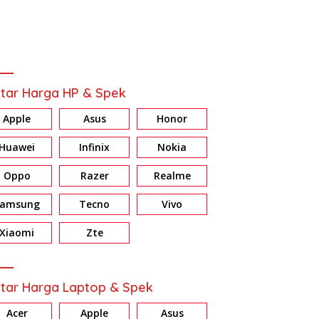
tar Harga HP & Spek
Apple
Asus
Honor
Huawei
Infinix
Nokia
Oppo
Razer
Realme
Samsung
Tecno
Vivo
ew HONOR X7d: Baterai &
Review Galaxy A37 5G:
R
ri Jumbo, Harga Masuk
Konsisten di Fitur AI, Privacy
E
Xiaomi
Zte
dan Nightography
d
tar Harga Laptop & Spek
Acer
Apple
Asus