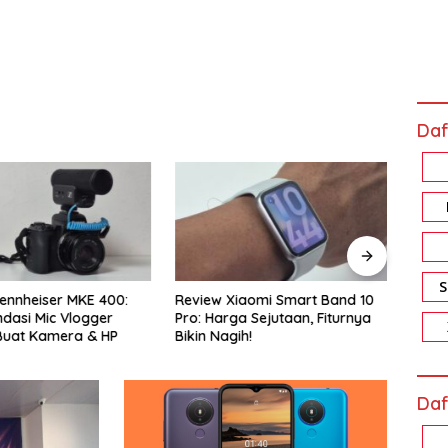
Daf
ennheiser MKE 400:
Review Xiaomi Smart Band 10
Revi
asi Mic Vlogger
Pro: Harga Sejutaan, Fiturnya
Memo
Buat Kamera & HP
Bikin Nagih!
Akal
Daf