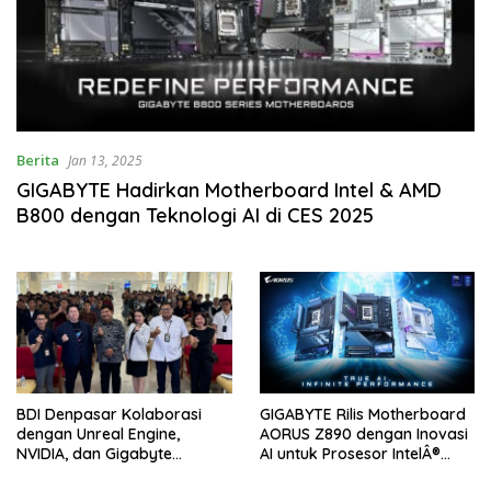
Berita
Jan 13, 2025
GIGABYTE Hadirkan Motherboard Intel & AMD
B800 dengan Teknologi AI di CES 2025
BDI Denpasar Kolaborasi
GIGABYTE Rilis Motherboard
dengan Unreal Engine,
AORUS Z890 dengan Inovasi
NVIDIA, dan Gigabyte
AI untuk Prosesor IntelÂ®
Kembangkan Talenta Kreatif
Coreâ„¢ Ultra Terbaru