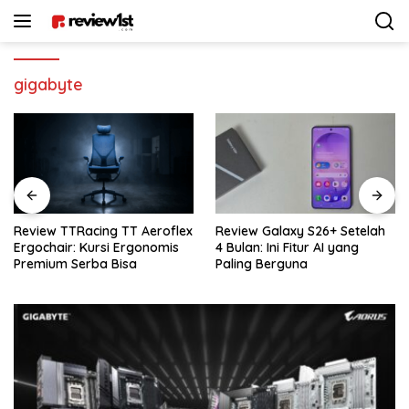
Langsung
ke
konten
gigabyte
Review Galaxy S26+ Setelah
Review Sennheiser MKE 400:
4 Bulan: Ini Fitur AI yang
Rekomendasi Mic Vlogger
Paling Berguna
Terbaik Buat Kamera & HP