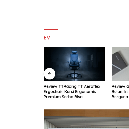
EV
cing TT Aeroflex
Review Galaxy S26+ Setelah 4
Review S
ursi Ergonomis
Bulan: Ini Fitur AI yang Paling
Rekomend
ba Bisa
Berguna
Terbaik 