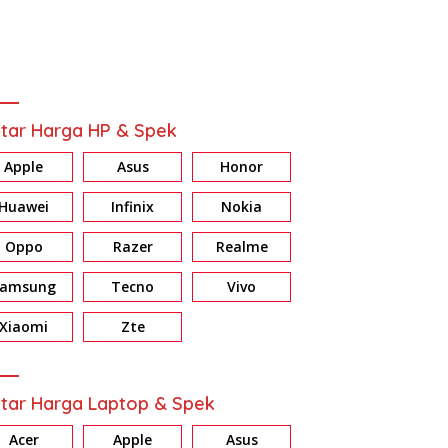
tar Harga HP & Spek
Apple
Asus
Honor
Huawei
Infinix
Nokia
Oppo
Razer
Realme
Samsung
Tecno
Vivo
ew HONOR X7d: Baterai &
Review Galaxy A37 5G:
R
ri Jumbo, Harga Masuk
Konsisten di Fitur AI, Privacy
E
Xiaomi
Zte
dan Nightography
d
tar Harga Laptop & Spek
Acer
Apple
Asus