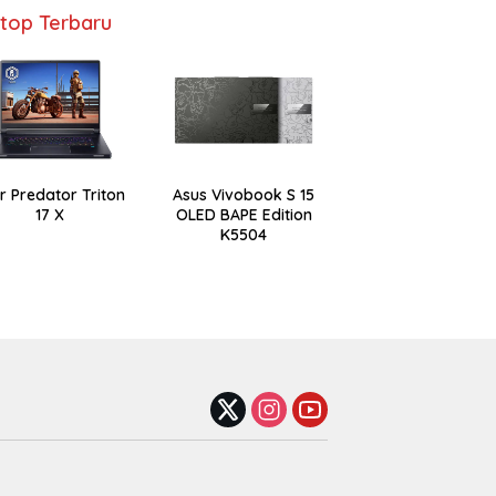
top Terbaru
r Predator Triton
Asus Vivobook S 15
17 X
OLED BAPE Edition
K5504