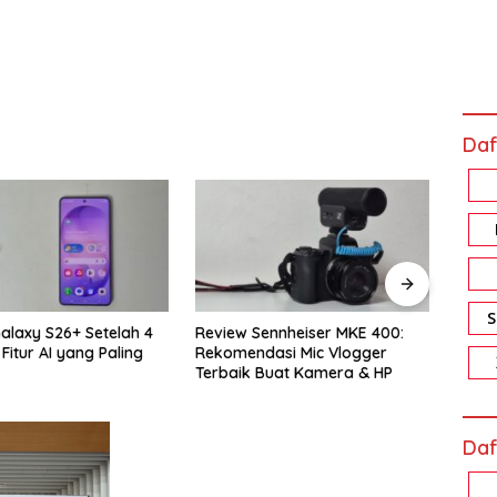
Daf
ennheiser MKE 400:
Review Xiaomi Smart Band 10
Revi
asi Mic Vlogger
Pro: Harga Sejutaan, Fiturnya
Memo
Buat Kamera & HP
Bikin Nagih!
Akal
Daf