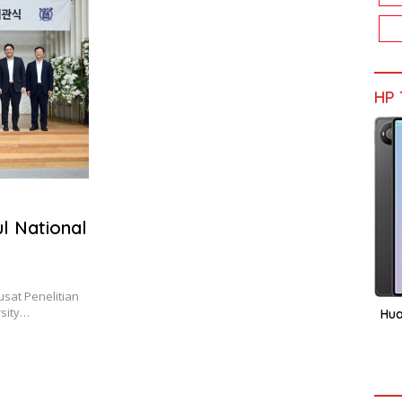
HP 
l National
sat Penelitian
rsity…
Hua