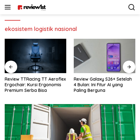
Langsung
ke
konten
ekosistem logistik nasional
x
Review Galaxy S26+ Setelah
Review Sennheiser MKE 400:
4 Bulan: Ini Fitur AI yang
Rekomendasi Mic Vlogger
Paling Berguna
Terbaik Buat Kamera & HP