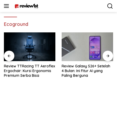
Langsung
ke
konten
Ecoground
eroflex
Review Galaxy S26+ Setelah
Review Sennheiser MKE
nomis
4 Bulan: Ini Fitur AI yang
Rekomendasi Mic Vlog
Paling Berguna
Terbaik Buat Kamera 