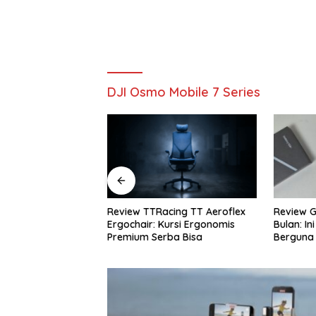
DJI Osmo Mobile 7 Series
sung Galaxy Buds
Review TTRacing TT Aeroflex
Review G
Premium dengan
Ergochair: Kursi Ergonomis
Bulan: In
r AI Cerdas
Premium Serba Bisa
Berguna