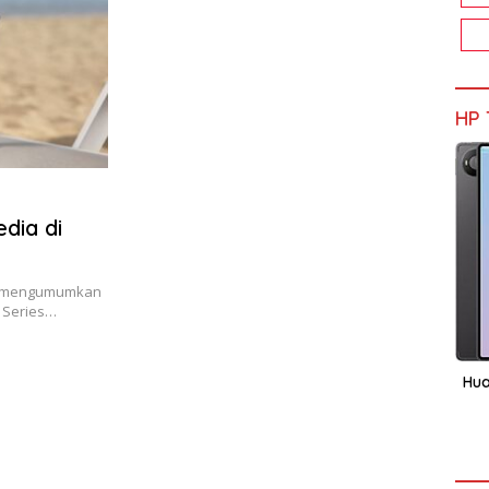
HP 
dia di
AL) mengumumkan
 Series…
Hua