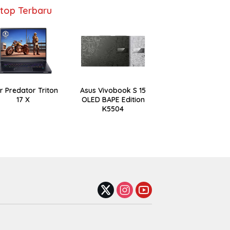
top Terbaru
r Predator Triton
Asus Vivobook S 15
17 X
OLED BAPE Edition
K5504