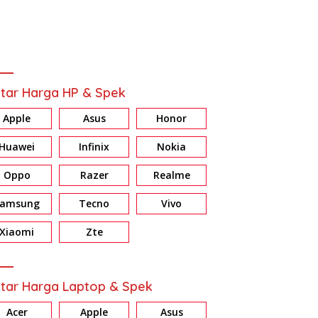
tar Harga HP & Spek
Apple
Asus
Honor
Huawei
Infinix
Nokia
Oppo
Razer
Realme
Samsung
Tecno
Vivo
ew Xiaomi Smart Band 10
Review HONOR X7d: Baterai &
R
Harga Sejutaan, Fiturnya
Memori Jumbo, Harga Masuk
Ko
Xiaomi
Zte
 Nagih!
Akal
d
tar Harga Laptop & Spek
Acer
Apple
Asus