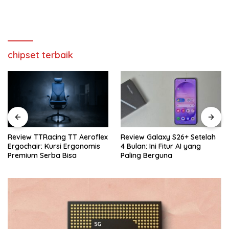
chipset terbaik
eroflex
Review Galaxy S26+ Setelah
Review Sennheiser MKE
nomis
4 Bulan: Ini Fitur AI yang
Rekomendasi Mic Vlog
Paling Berguna
Terbaik Buat Kamera 