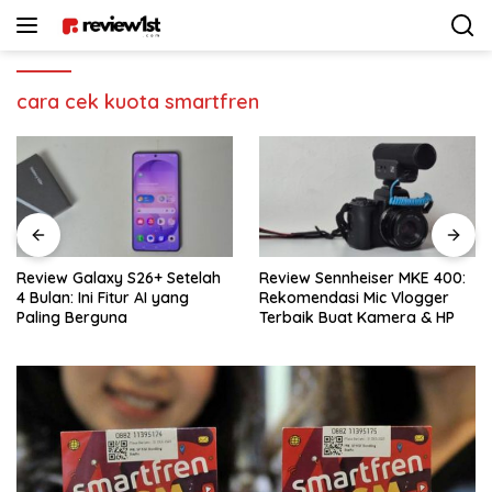
Langsung
ke
konten
cara cek kuota smartfren
Review Galaxy S26+ Setelah
Review Sennheiser MKE 400:
4 Bulan: Ini Fitur AI yang
Rekomendasi Mic Vlogger
Paling Berguna
Terbaik Buat Kamera & HP