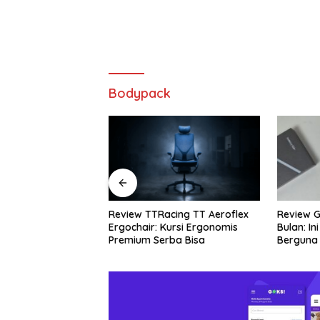
Bodypack
cing TT Aeroflex
Review Galaxy S26+ Setelah 4
Review 
Kursi Ergonomis
Bulan: Ini Fitur AI yang Paling
Rekomen
rba Bisa
Berguna
Terbaik