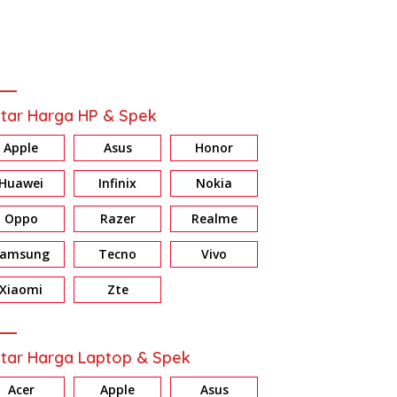
tar Harga HP & Spek
Apple
Asus
Honor
Huawei
Infinix
Nokia
Oppo
Razer
Realme
Samsung
Tecno
Vivo
ew HONOR X7d: Baterai &
Review Galaxy A37 5G:
R
ri Jumbo, Harga Masuk
Konsisten di Fitur AI, Privacy
E
Xiaomi
Zte
dan Nightography
d
tar Harga Laptop & Spek
Acer
Apple
Asus