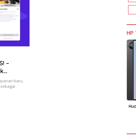
HP 
! –
uk
ayanan baru,
 sebagai
Hua