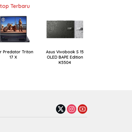
top Terbaru
r Predator Triton
Asus Vivobook S 15
17 X
OLED BAPE Edition
K5504