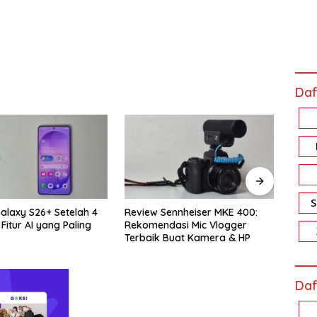
Daf
Sennheiser MKE 400:
Review Xiaomi Smart Band 10
Revi
dasi Mic Vlogger
Pro: Harga Sejutaan, Fiturnya
Memo
 Buat Kamera & HP
Bikin Nagih!
Akal
Daf