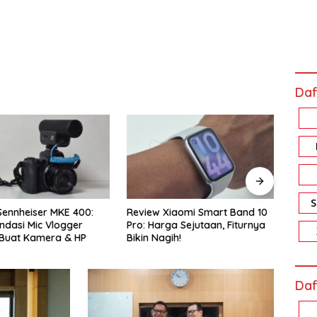
Daf
ennheiser MKE 400:
Review Xiaomi Smart Band 10
Revi
asi Mic Vlogger
Pro: Harga Sejutaan, Fiturnya
Memo
Buat Kamera & HP
Bikin Nagih!
Akal
Daf