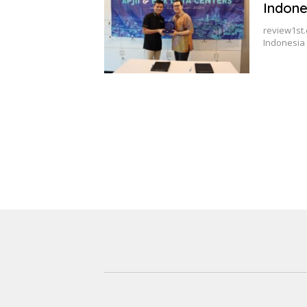
Indone
review1st.
Indonesia