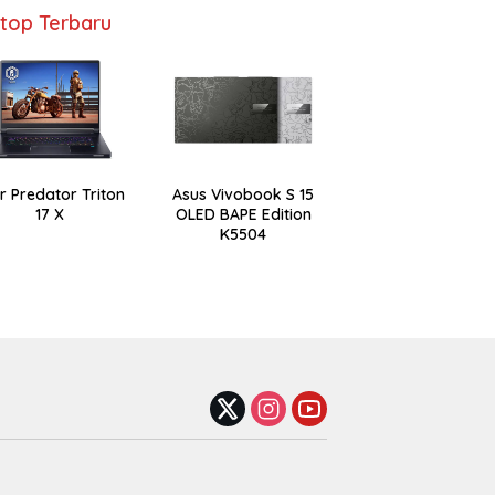
top Terbaru
r Predator Triton
Asus Vivobook S 15
17 X
OLED BAPE Edition
K5504