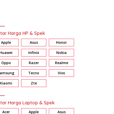
tar Harga HP & Spek
Apple
Asus
Honor
Huawei
Infinix
Nokia
Oppo
Razer
Realme
Samsung
Tecno
Vivo
ew HONOR X7d: Baterai &
Review Galaxy A37 5G:
R
ri Jumbo, Harga Masuk
Konsisten di Fitur AI, Privacy
E
Xiaomi
Zte
dan Nightography
d
tar Harga Laptop & Spek
Acer
Apple
Asus