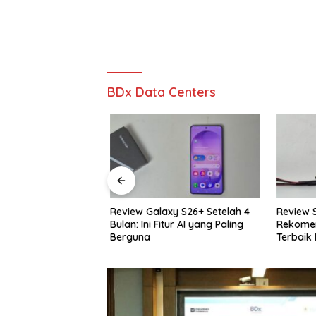
BDx Data Centers
cing TT Aeroflex
Review Galaxy S26+ Setelah 4
Review S
ursi Ergonomis
Bulan: Ini Fitur AI yang Paling
Rekomend
ba Bisa
Berguna
Terbaik 