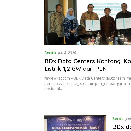
Berita
Jun 4, 2026
BDx Data Centers Kantongi K
Listrik 1,2 GW dari PLN
review1st.com – BDx Data Centers (BDx) resmi
pencapaian strategis dalam pengembangan infras
nasional…
Berita
Jan
BDx da