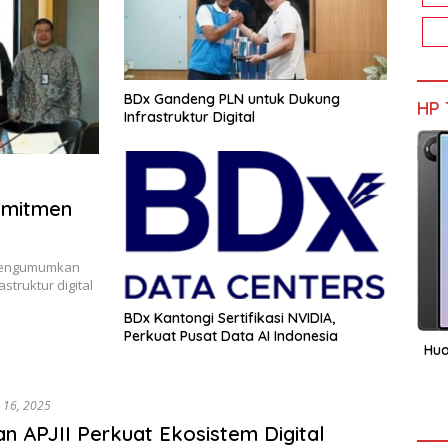
BDx Gandeng PLN untuk Dukung
HP 
Infrastruktur Digital
omitmen
 mengumumkan
truktur digital
BDx Kantongi Sertifikasi NVIDIA,
Perkuat Pusat Data AI Indonesia
Hua
 16, 2025
n APJII Perkuat Ekosistem Digital