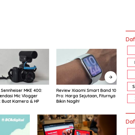
Daf
ennheiser MKE 400:
Review Xiaomi Smart Band 10
Revi
asi Mic Vlogger
Pro: Harga Sejutaan, Fiturnya
Memo
Buat Kamera & HP
Bikin Nagih!
Akal
Daf