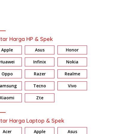
tar Harga HP & Spek
Apple
Asus
Honor
Huawei
Infinix
Nokia
Oppo
Razer
Realme
Samsung
Tecno
Vivo
ew HONOR X7d: Baterai &
Review Galaxy A37 5G:
R
ri Jumbo, Harga Masuk
Konsisten di Fitur AI, Privacy
E
Xiaomi
Zte
dan Nightography
d
tar Harga Laptop & Spek
Acer
Apple
Asus