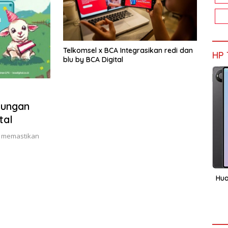
Telkomsel x BCA Integrasikan redi dan
HP 
blu by BCA Digital
bungan
tal
uk memastikan
Hua