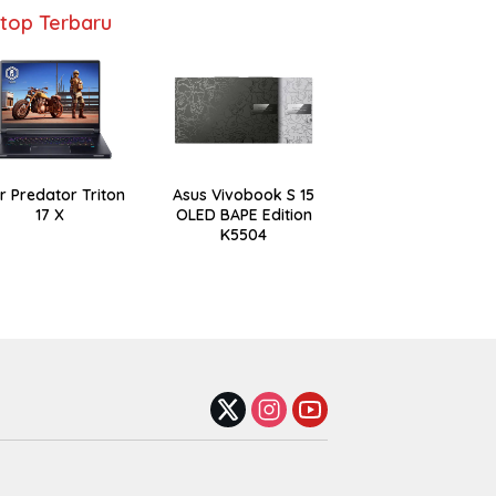
top Terbaru
r Predator Triton
Asus Vivobook S 15
17 X
OLED BAPE Edition
K5504