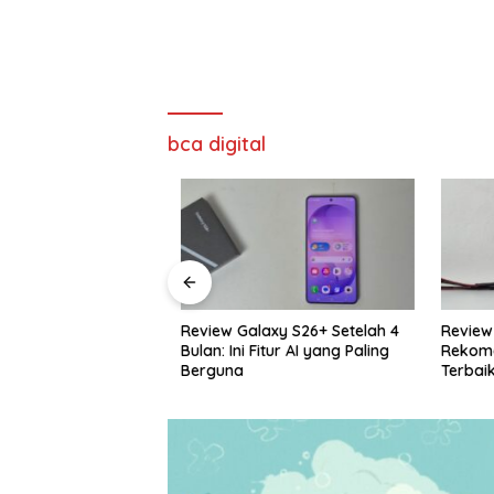
bca digital
cing TT Aeroflex
Review Galaxy S26+ Setelah 4
Review S
ursi Ergonomis
Bulan: Ini Fitur AI yang Paling
Rekomend
ba Bisa
Berguna
Terbaik 