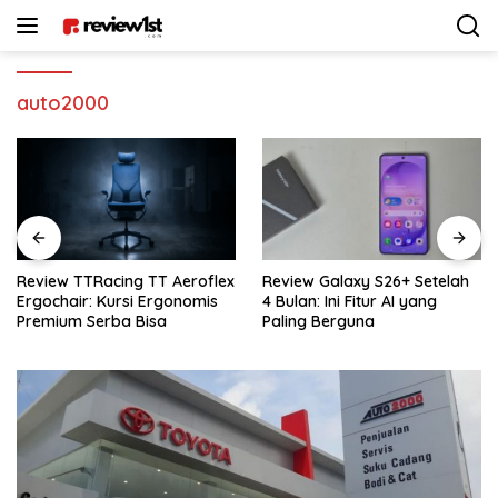
Langsung
ke
konten
auto2000
x
Review Galaxy S26+ Setelah
Review Sennheiser MKE 400:
4 Bulan: Ini Fitur AI yang
Rekomendasi Mic Vlogger
Paling Berguna
Terbaik Buat Kamera & HP