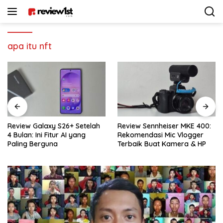
Langsung
ke
konten
apa itu nft
Review Galaxy S26+ Setelah
Review Sennheiser MKE 400:
4 Bulan: Ini Fitur AI yang
Rekomendasi Mic Vlogger
Paling Berguna
Terbaik Buat Kamera & HP