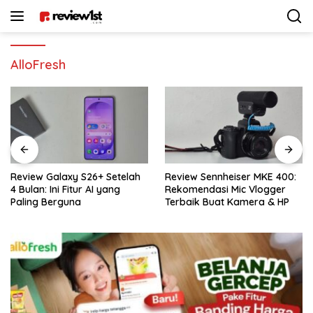
Langsung
ke
konten
AlloFresh
Review Galaxy S26+ Setelah
Review Sennheiser MKE 400:
4 Bulan: Ini Fitur AI yang
Rekomendasi Mic Vlogger
Paling Berguna
Terbaik Buat Kamera & HP