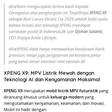
â€œKami mengucapkan terima kasih kepada
Carvaganza atas penghargaan ini. Terpilihnya
XPENG X9
sebagai
Best Luxury Electric Car 2025
adalah bukti nyata
bahwa inovasi dan teknologi XPENG mendapat
sambutan positif di Indonesia,â€ ujar
Djohan Sutanto
,
CEO Erajaya Active Lifestyle.
â€œXPENG tidak hanya menawarkan kendaraan listrik
premium, tetapi juga pengalaman berkendara pintar
yang benar-benar memberi nilai tambah.â€
XPENG X9: MPV Listrik Mewah dengan
Teknologi AI dan Kenyamanan Maksimal
XPENG X9
merupakan
mobil listrik MPV futuristik
yang
dirancang khusus untuk
keluarga modern
yang
mengutamakan kenyamanan, keamanan, dan inovasi.
Mobil ini hadir dengan: