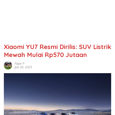
Xiaomi YU7 Resmi Dirilis: SUV Listrik
Mewah Mulai Rp570 Jutaan
Fajar P
Jun 30, 2025