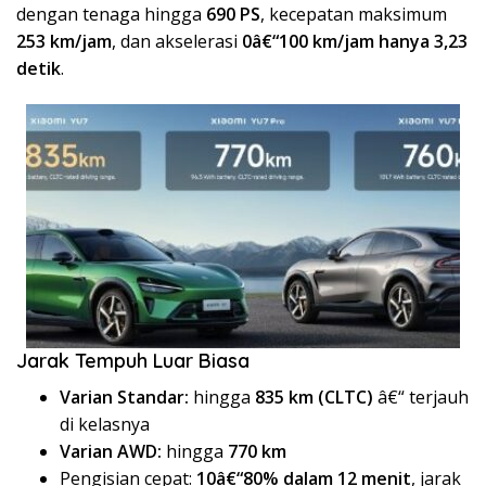
dengan tenaga hingga
690 PS
, kecepatan maksimum
253 km/jam
, dan akselerasi
0â€“100 km/jam hanya 3,23
detik
.
Jarak Tempuh Luar Biasa
Varian Standar:
hingga
835 km (CLTC)
â€“ terjauh
di kelasnya
Varian AWD:
hingga
770 km
Pengisian cepat:
10â€“80% dalam 12 menit
, jarak