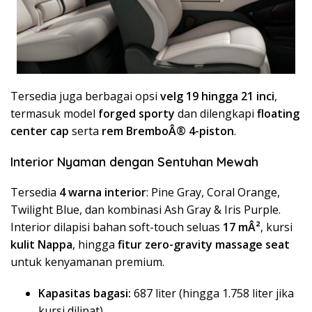
Tersedia juga berbagai opsi
velg 19 hingga 21 inci
,
termasuk model
forged sporty
dan dilengkapi
floating
center cap
serta
rem BremboÂ® 4-piston
.
Interior Nyaman dengan Sentuhan Mewah
Tersedia
4 warna interior
: Pine Gray, Coral Orange,
Twilight Blue, dan kombinasi Ash Gray & Iris Purple.
Interior dilapisi bahan soft-touch seluas
17 mÂ²
, kursi
kulit Nappa
, hingga
fitur zero-gravity massage seat
untuk kenyamanan premium.
Kapasitas bagasi:
687 liter (hingga 1.758 liter jika
kursi dilipat)