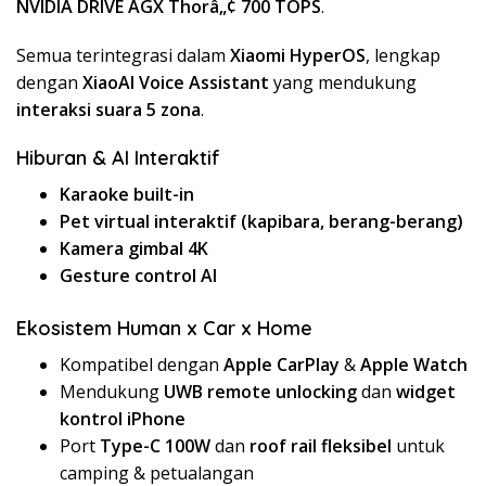
NVIDIA DRIVE AGX Thorâ„¢ 700 TOPS
.
Semua terintegrasi dalam
Xiaomi HyperOS
, lengkap
dengan
XiaoAI Voice Assistant
yang mendukung
interaksi suara 5 zona
.
Hiburan & AI Interaktif
Karaoke built-in
Pet virtual interaktif (kapibara, berang-berang)
Kamera gimbal 4K
Gesture control AI
Ekosistem Human x Car x Home
Kompatibel dengan
Apple CarPlay
&
Apple Watch
Mendukung
UWB remote unlocking
dan
widget
kontrol iPhone
Port
Type-C 100W
dan
roof rail fleksibel
untuk
camping & petualangan