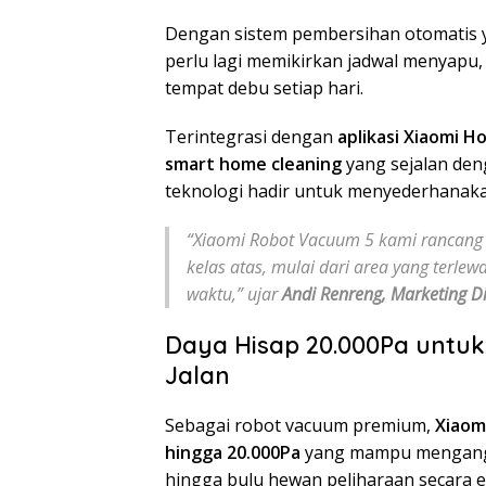
Dengan sistem pembersihan otomatis y
perlu lagi memikirkan jadwal menyap
tempat debu setiap hari.
Terintegrasi dengan
aplikasi Xiaomi 
smart home cleaning
yang sejalan de
teknologi hadir untuk menyederhanakan
“Xiaomi Robot Vacuum 5 kami rancang
kelas atas, mulai dari area yang terl
waktu,” ujar
Andi Renreng, Marketing Di
Daya Hisap 20.000Pa untuk
Jalan
Sebagai robot vacuum premium,
Xiaom
hingga 20.000Pa
yang mampu mengangk
hingga bulu hewan peliharaan secara ef