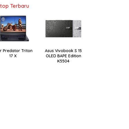
top Terbaru
r Predator Triton
Asus Vivobook S 15
17 X
OLED BAPE Edition
K5504