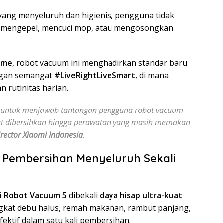
ang menyeluruh dan higienis, pengguna tidak
u, mengepel, mencuci mop, atau mengosongkan
Home
, robot vacuum ini menghadirkan standar baru
ngan semangat
#LiveRightLiveSmart
, di mana
 rutinitas harian.
 untuk menjawab tantangan pengguna robot vacuum
ewat dibersihkan hingga perawatan yang masih memakan
rector Xiaomi Indonesia
.
 Pembersihan Menyeluruh Sekali
i Robot Vacuum 5
dibekali
daya hisap ultra-kuat
at debu halus, remah makanan, rambut panjang,
ektif dalam satu kali pembersihan.