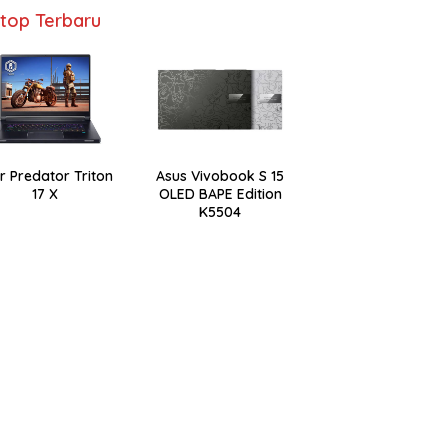
top Terbaru
r Predator Triton
Asus Vivobook S 15
17 X
OLED BAPE Edition
K5504