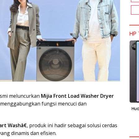
HP 
esmi meluncurkan
Mijia Front Load Washer Dryer
menggabungkan fungsi mencuci dan
Hua
art Washâ€
, produk ini hadir sebagai solusi cerdas
ng dinamis dan efisien.