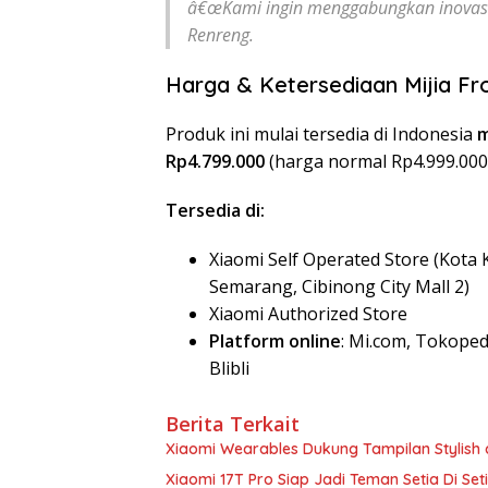
â€œKami ingin menggabungkan inovasi 
Renreng.
Harga & Ketersediaan Mijia Fr
Produk ini mulai tersedia di Indonesia
m
Rp4.799.000
(harga normal Rp4.999.000
Tersedia di:
Xiaomi Self Operated Store (Kota 
Semarang, Cibinong City Mall 2)
Xiaomi Authorized Store
Platform online
: Mi.com, Tokoped
Blibli
Berita Terkait
Xiaomi Wearables Dukung Tampilan Stylish 
Xiaomi 17T Pro Siap Jadi Teman Setia Di 