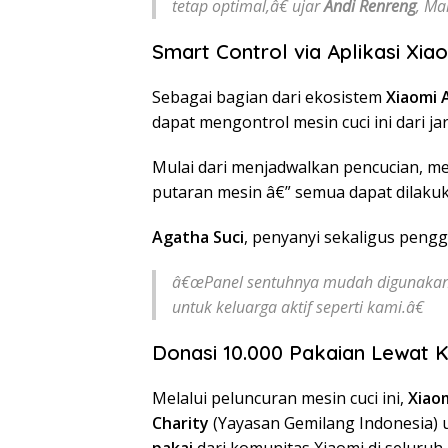
tetap optimal,â€ ujar
Andi Renreng
, Ma
Smart Control via Aplikasi Xi
Sebagai bagian dari ekosistem
Xiaomi A
dapat mengontrol mesin cuci ini dari ja
Mulai dari menjadwalkan pencucian, me
putaran mesin â€” semua dapat dilaku
Agatha Suci
, penyanyi sekaligus peng
â€œPanel sentuhnya mudah digunakan
untuk keluarga aktif seperti kami.â€
Donasi 10.000 Pakaian Lewat K
Melalui peluncuran mesin cuci ini,
Xiao
Charity
(Yayasan Gemilang Indonesia
pakai
dari komunitas Xiaomi di seluruh 