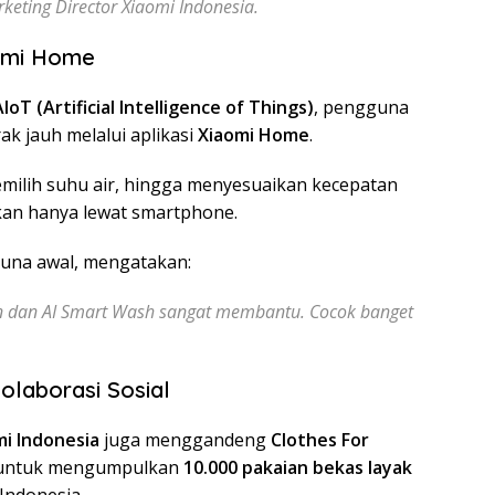
rketing Director Xiaomi Indonesia.
aomi Home
IoT (Artificial Intelligence of Things)
, pengguna
rak jauh melalui aplikasi
Xiaomi Home
.
milih suhu air, hingga menyesuaikan kecepatan
kan hanya lewat smartphone.
guna awal, mengatakan:
 dan AI Smart Wash sangat membantu. Cocok banget
olaborasi Sosial
mi Indonesia
juga menggandeng
Clothes For
) untuk mengumpulkan
10.000 pakaian bekas layak
Indonesia.