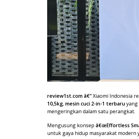
review1st.com â€“
Xiaomi Indonesia r
10,5kg
,
mesin cuci 2-in-1 terbaru
yang 
mengeringkan dalam satu perangkat.
Mengusung konsep
â€œEffortless Sm
untuk gaya hidup masyarakat modern ya