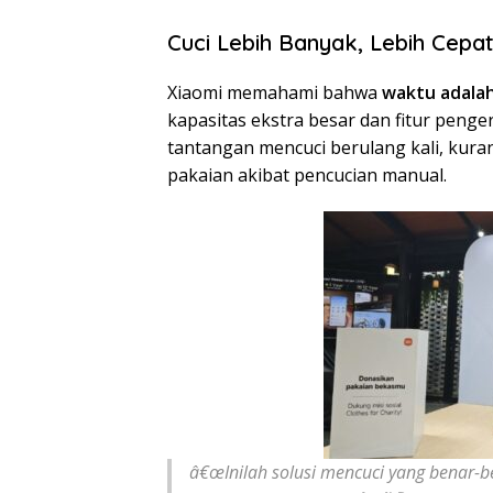
Cuci Lebih Banyak, Lebih Cepat,
Xiaomi memahami bahwa
waktu adala
kapasitas ekstra besar dan fitur peng
tantangan mencuci berulang kali, kur
pakaian akibat pencucian manual.
â€œInilah solusi mencuci yang benar-b