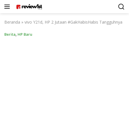
Langsung
ke
konten
Beranda
»
vivo Y21d, HP 2 Jutaan #GakHabisHabis Tangguhnya
Berita
,
HP Baru