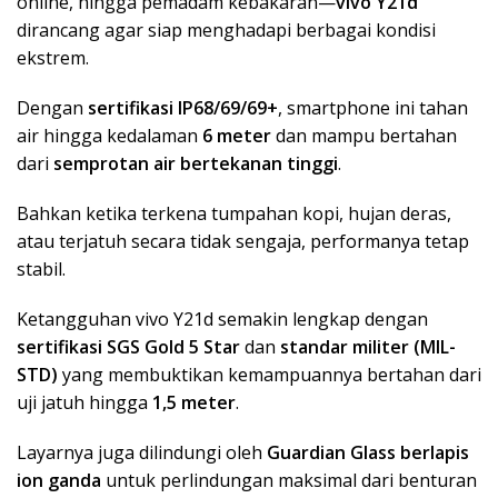
online, hingga pemadam kebakaran—
vivo Y21d
dirancang agar siap menghadapi berbagai kondisi
ekstrem.
Dengan
sertifikasi IP68/69/69+
, smartphone ini tahan
air hingga kedalaman
6 meter
dan mampu bertahan
dari
semprotan air bertekanan tinggi
.
Bahkan ketika terkena tumpahan kopi, hujan deras,
atau terjatuh secara tidak sengaja, performanya tetap
stabil.
Ketangguhan vivo Y21d semakin lengkap dengan
sertifikasi SGS Gold 5 Star
dan
standar militer (MIL-
STD)
yang membuktikan kemampuannya bertahan dari
uji jatuh hingga
1,5 meter
.
Layarnya juga dilindungi oleh
Guardian Glass berlapis
ion ganda
untuk perlindungan maksimal dari benturan