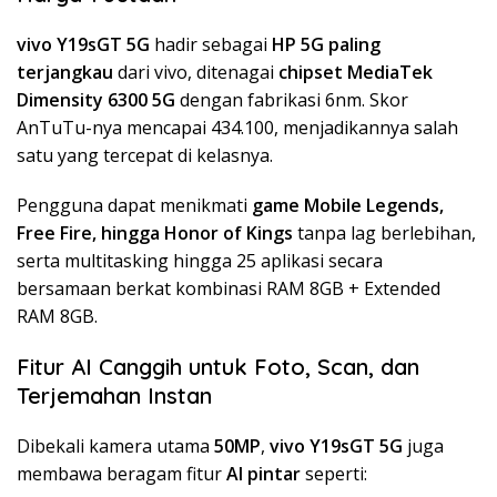
vivo Y19sGT 5G
hadir sebagai
HP 5G paling
terjangkau
dari vivo, ditenagai
chipset MediaTek
Dimensity 6300 5G
dengan fabrikasi 6nm. Skor
AnTuTu-nya mencapai 434.100, menjadikannya salah
satu yang tercepat di kelasnya.
Pengguna dapat menikmati
game Mobile Legends,
Free Fire, hingga Honor of Kings
tanpa lag berlebihan,
serta multitasking hingga 25 aplikasi secara
bersamaan berkat kombinasi RAM 8GB + Extended
RAM 8GB.
Fitur AI Canggih untuk Foto, Scan, dan
Terjemahan Instan
Dibekali kamera utama
50MP
,
vivo Y19sGT 5G
juga
membawa beragam fitur
AI pintar
seperti: