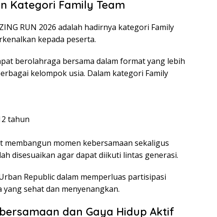
n Kategori Family Team
ING RUN 2026 adalah hadirnya kategori Family
rkenalkan kepada peserta.
dapat berolahraga bersama dalam format yang lebih
erbagai kelompok usia. Dalam kategori Family
12 tahun
apat membangun momen kebersamaan sekaligus
h disesuaikan agar dapat diikuti lintas generasi.
a Urban Republic dalam memperluas partisipasi
ga yang sehat dan menyenangkan.
ersamaan dan Gaya Hidup Aktif