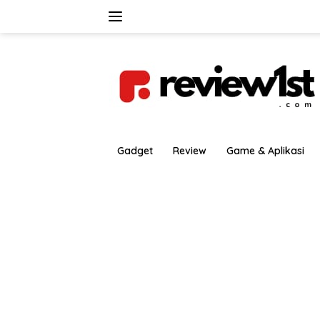
Langsung
ke
konten
Gadget
Review
Game & Aplikasi