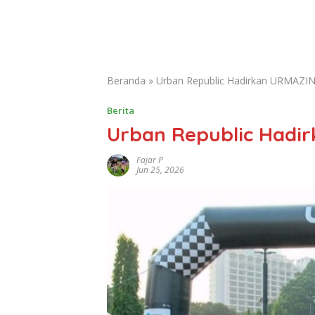
Beranda
»
Urban Republic Hadirkan URMAZI
Berita
Urban Republic Hadi
Fajar P
Jun 25, 2026