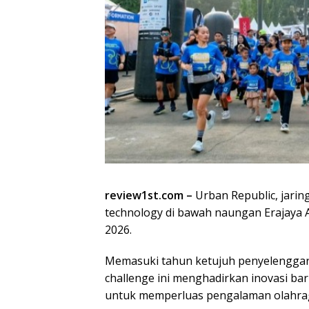
review1st.com –
Urban Republic, jaring
technology di bawah naungan Erajaya 
2026.
Memasuki tahun ketujuh penyelenggara
challenge ini menghadirkan inovasi ba
untuk memperluas pengalaman olahraga