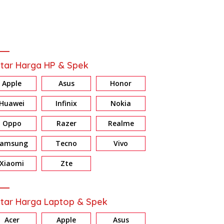
tar Harga HP & Spek
Apple
Asus
Honor
Huawei
Infinix
Nokia
Oppo
Razer
Realme
Samsung
Tecno
Vivo
Xiaomi
Zte
tar Harga Laptop & Spek
Acer
Apple
Asus