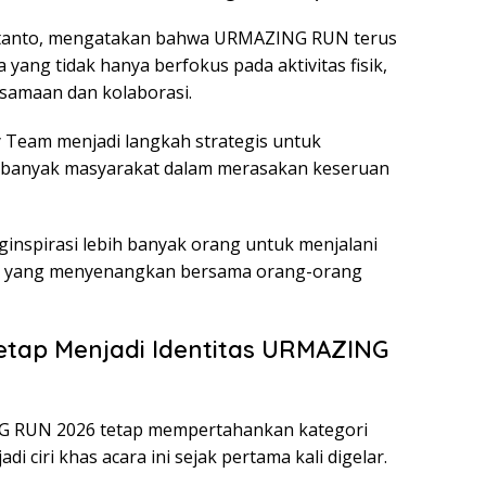
 Sutanto, mengatakan bahwa URMAZING RUN terus
ang tidak hanya berfokus pada aktivitas fisik,
rsamaan dan kolaborasi.
 Team menjadi langkah strategis untuk
 banyak masyarakat dalam merasakan keseruan
ginspirasi lebih banyak orang untuk menjalani
ara yang menyenangkan bersama orang-orang
etap Menjadi Identitas URMAZING
NG RUN 2026 tetap mempertahankan kategori
 ciri khas acara ini sejak pertama kali digelar.