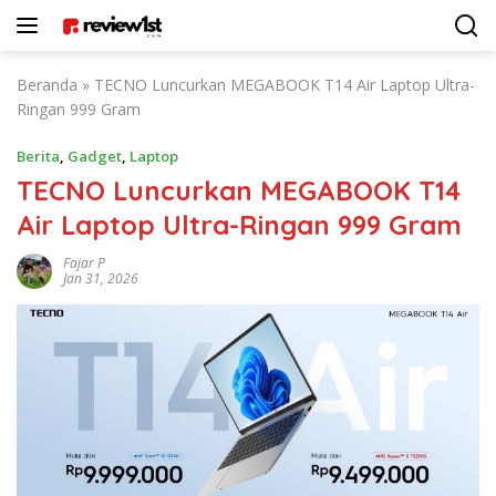
Langsung
ke
konten
Beranda
»
TECNO Luncurkan MEGABOOK T14 Air Laptop Ultra-
Ringan 999 Gram
Berita
,
Gadget
,
Laptop
TECNO Luncurkan MEGABOOK T14
Air Laptop Ultra-Ringan 999 Gram
Fajar P
Jan 31, 2026