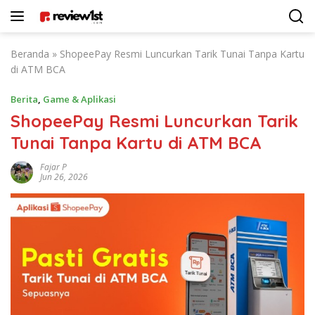
Langsung
ke
konten
Beranda
»
ShopeePay Resmi Luncurkan Tarik Tunai Tanpa Kartu
di ATM BCA
Berita
,
Game & Aplikasi
ShopeePay Resmi Luncurkan Tarik
Tunai Tanpa Kartu di ATM BCA
Fajar P
Jun 26, 2026