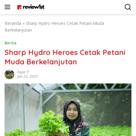
Langsung
ke
konten
Beranda
»
Sharp Hydro Heroes Cetak Petani Muda
Berkelanjutan
Berita
Sharp Hydro Heroes Cetak Petani
Muda Berkelanjutan
Fajar P
Jan 22, 2025