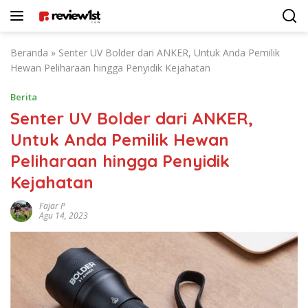
Langsung
ke
konten
Beranda
»
Senter UV Bolder dari ANKER, Untuk Anda Pemilik
Hewan Peliharaan hingga Penyidik Kejahatan
Berita
Senter UV Bolder dari ANKER,
Untuk Anda Pemilik Hewan
Peliharaan hingga Penyidik
Kejahatan
Fajar P
Agu 14, 2023