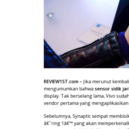
REVIEW1ST.com –
Jika merunut kembal
mengumumkan bahwa
sensor sidik ja
display. Tak berselang lama, Vivo s
vendor pertama yang mengaplikasikan 
Sebelumnya, Synaptic sempat membisi
â€˜ring 1â€™ yang akan memperkenalka