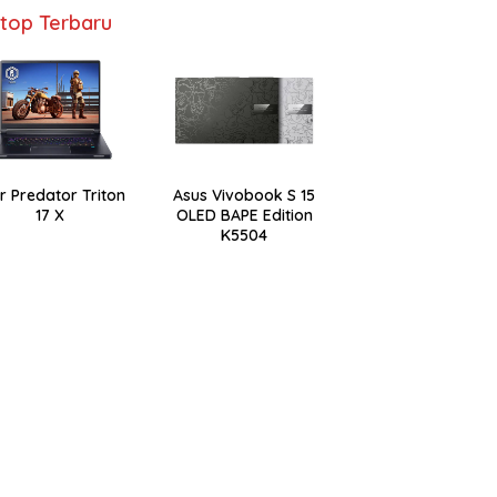
top Terbaru
r Predator Triton
Asus Vivobook S 15
17 X
OLED BAPE Edition
K5504