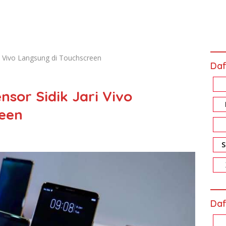
ri Vivo Langsung di Touchscreen
Daf
sor Sidik Jari Vivo
reen
Daf