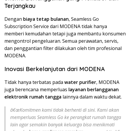
Terjangkau
Dengan
biaya tetap bulanan
, Seamless Go
Subscription Service dari MODENA tidak hanya
memberi kemudahan tetapi juga membantu konsumen
mengontrol pengeluaran. Semua perawatan, servis,
dan penggantian filter dilakukan oleh tim profesional
MODENA.
Inovasi Berkelanjutan dari MODENA
Tidak hanya terbatas pada
water purifier
, MODENA
juga berencana memperluas
layanan berlangganan
elektronik rumah tangga
lainnya dalam waktu dekat.
â€œKomitmen kami tidak berhenti di sini. Kami akan
memperluas Seamless Go ke perangkat rumah tangga
lain agar semakin banyak keluarga bisa menikmati