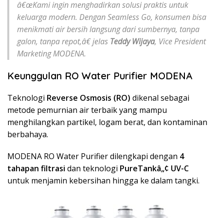
â€œKami ingin menghadirkan solusi praktis untuk
keluarga modern. Dengan Seamless Go, konsumen bisa
menikmati air bersih langsung dari sumbernya, tanpa
galon, tanpa repot,â€ jelas
Teddy Wijaya
, Vice President
Marketing MODENA.
Keunggulan RO Water Purifier MODENA
Teknologi
Reverse Osmosis (RO)
dikenal sebagai
metode pemurnian air terbaik yang mampu
menghilangkan partikel, logam berat, dan kontaminan
berbahaya.
MODENA RO Water Purifier dilengkapi dengan
4
tahapan filtrasi
dan teknologi
PureTankâ„¢ UV-C
untuk menjamin kebersihan hingga ke dalam tangki.