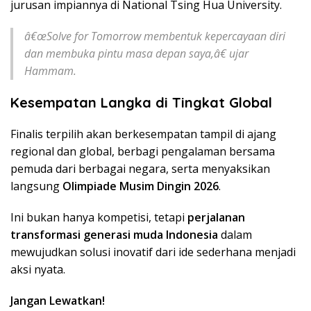
jurusan impiannya di National Tsing Hua University.
â€œSolve for Tomorrow membentuk kepercayaan diri
dan membuka pintu masa depan saya,â€ ujar
Hammam.
Kesempatan Langka di Tingkat Global
Finalis terpilih akan berkesempatan tampil di ajang
regional dan global, berbagi pengalaman bersama
pemuda dari berbagai negara, serta menyaksikan
langsung
Olimpiade Musim Dingin 2026
.
Ini bukan hanya kompetisi, tetapi
perjalanan
transformasi generasi muda Indonesia
dalam
mewujudkan solusi inovatif dari ide sederhana menjadi
aksi nyata.
Jangan Lewatkan!