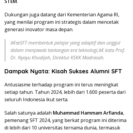
STEM
.
Dukungan juga datang dari Kementerian Agama RI,
yang menilai program ini strategis dalam mencetak
generasi inovator masa depan.
â€œSFT membentuk pelajar yang adaptif dan unggul
dalam menjawab tantangan era teknologi,â€ kata Prof.
Dr. Nyayu Khodijah, Direktur KSKK Madrasah.
Dampak Nyata: Kisah Sukses Alumni SFT
Antusiasme terhadap program ini terus meningkat
setiap tahun. Tahun 2024, lebih dari 1.600 peserta dari
seluruh Indonesia ikut serta.
Salah satunya adalah
Muhammad Hammam Arfianda
,
pemenang SFT 2024, yang berkat program ini diterima
di lebih dari 10 universitas ternama dunia, termasuk