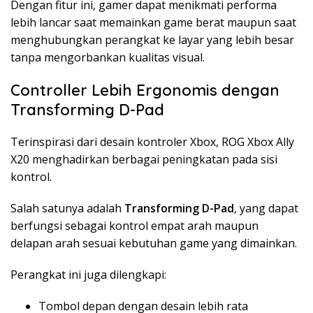
Dengan fitur ini, gamer dapat menikmati performa
lebih lancar saat memainkan game berat maupun saat
menghubungkan perangkat ke layar yang lebih besar
tanpa mengorbankan kualitas visual.
Controller Lebih Ergonomis dengan
Transforming D-Pad
Terinspirasi dari desain kontroler Xbox, ROG Xbox Ally
X20 menghadirkan berbagai peningkatan pada sisi
kontrol.
Salah satunya adalah
Transforming D-Pad
, yang dapat
berfungsi sebagai kontrol empat arah maupun
delapan arah sesuai kebutuhan game yang dimainkan.
Perangkat ini juga dilengkapi:
Tombol depan dengan desain lebih rata