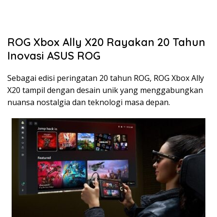
ROG Xbox Ally X20 Rayakan 20 Tahun
Inovasi ASUS ROG
Sebagai edisi peringatan 20 tahun ROG, ROG Xbox Ally
X20 tampil dengan desain unik yang menggabungkan
nuansa nostalgia dan teknologi masa depan.