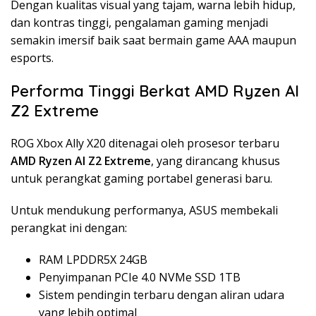
Dengan kualitas visual yang tajam, warna lebih hidup,
dan kontras tinggi, pengalaman gaming menjadi
semakin imersif baik saat bermain game AAA maupun
esports.
Performa Tinggi Berkat AMD Ryzen AI
Z2 Extreme
ROG Xbox Ally X20 ditenagai oleh prosesor terbaru
AMD Ryzen AI Z2 Extreme
, yang dirancang khusus
untuk perangkat gaming portabel generasi baru.
Untuk mendukung performanya, ASUS membekali
perangkat ini dengan:
RAM LPDDR5X 24GB
Penyimpanan PCIe 4.0 NVMe SSD 1TB
Sistem pendingin terbaru dengan aliran udara
yang lebih optimal