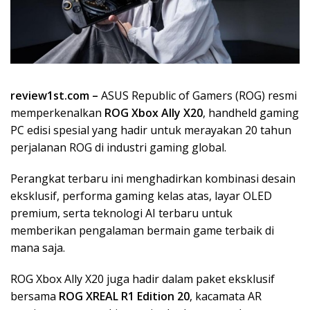
review1st.com –
ASUS Republic of Gamers (ROG) resmi
memperkenalkan
ROG Xbox Ally X20
, handheld gaming
PC edisi spesial yang hadir untuk merayakan 20 tahun
perjalanan ROG di industri gaming global.
Perangkat terbaru ini menghadirkan kombinasi desain
eksklusif, performa gaming kelas atas, layar OLED
premium, serta teknologi AI terbaru untuk
memberikan pengalaman bermain game terbaik di
mana saja.
ROG Xbox Ally X20 juga hadir dalam paket eksklusif
bersama
ROG XREAL R1 Edition 20
, kacamata AR