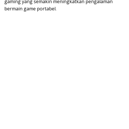
gaming yang semakin meningkatkan pengalaman
bermain game portabel.