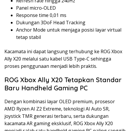
Refresh rate hingga 240Hz
Panel micro-OLED
Response time 0,01 ms
Dukungan 3DoF Head Tracking
Anchor Mode untuk menjaga posisi layar virtual
tetap stabil
Kacamata ini dapat langsung terhubung ke ROG Xbox
Ally X20 melalui satu kabel USB Type-C sehingga
proses penggunaan menjadi lebih praktis.
ROG Xbox Ally X20 Tetapkan Standar
Baru Handheld Gaming PC
Dengan kombinasi layar OLED premium, prosesor
AMD Ryzen AI Z2 Extreme, teknologi AI Auto SR,
joystick TMR generasi terbaru, serta dukungan
kacamata AR gaming eksklusif, ROG Xbox Ally X20
menjadi salah satu handheld gaming PC paling canggih