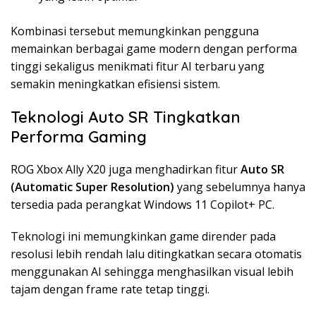
Kombinasi tersebut memungkinkan pengguna
memainkan berbagai game modern dengan performa
tinggi sekaligus menikmati fitur AI terbaru yang
semakin meningkatkan efisiensi sistem.
Teknologi Auto SR Tingkatkan
Performa Gaming
ROG Xbox Ally X20 juga menghadirkan fitur
Auto SR
(Automatic Super Resolution)
yang sebelumnya hanya
tersedia pada perangkat Windows 11 Copilot+ PC.
Teknologi ini memungkinkan game dirender pada
resolusi lebih rendah lalu ditingkatkan secara otomatis
menggunakan AI sehingga menghasilkan visual lebih
tajam dengan frame rate tetap tinggi.