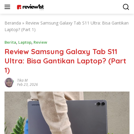
Langsung
ke
konten
Beranda
»
Review Samsung Galaxy Tab S11 Ultra: Bisa Gantikan
Laptop? (Part 1)
Berita
,
Laptop
,
Review
Review Samsung Galaxy Tab S11
Ultra: Bisa Gantikan Laptop? (Part
1)
Tika M
Feb 23, 2026