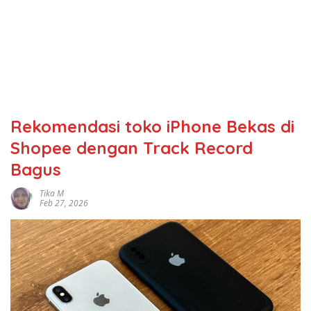
Rekomendasi toko iPhone Bekas di
Shopee dengan Track Record
Bagus
Tika M
Feb 27, 2026