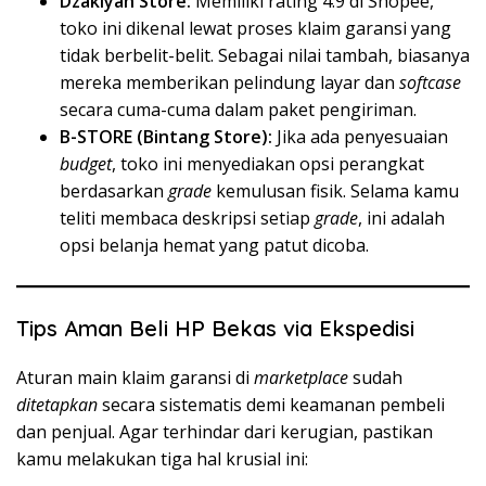
Dzakiyah Store:
Memiliki rating 4.9 di Shopee,
toko ini dikenal lewat proses klaim garansi yang
tidak berbelit-belit. Sebagai nilai tambah, biasanya
mereka memberikan pelindung layar dan
softcase
secara cuma-cuma dalam paket pengiriman.
B-STORE (Bintang Store):
Jika ada penyesuaian
budget
, toko ini menyediakan opsi perangkat
berdasarkan
grade
kemulusan fisik. Selama kamu
teliti membaca deskripsi setiap
grade
, ini adalah
opsi belanja hemat yang patut dicoba.
Tips Aman Beli HP Bekas via Ekspedisi
Aturan main klaim garansi di
marketplace
sudah
ditetapkan
secara sistematis demi keamanan pembeli
dan penjual. Agar terhindar dari kerugian, pastikan
kamu melakukan tiga hal krusial ini: