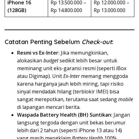
iPhone 16
Rp 13.500.000 –
Rp 12.000.000 –
(128GB)
Rp 14.800.000
Rp 13.000.000
Catatan Penting Sebelum
Check-out
:
Resmi vs Ex-Inter:
Jika memungkinkan,
alokasikan
budget
sedikit lebih besar untuk
meminang unit eks-garansi resmi (seperti iBox
atau Digimap). Unit
Ex-Inter
memang menggoda
karena harganya jauh lebih miring, tapi risiko
sinyal mendadak hilang (terblokir IMEI) bisa
sangat merepotkan, terutama saat sedang
mobile
di lapangan mencari berita.
Waspada Battery Health (BH) Suntikan:
Jangan
langsung tergoda dengan unit bekas berumur
lebih dari 2 tahun (seperti iPhone 13 atau 14)
yang masih mengklaim
Battery Health
100%.