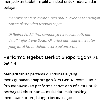
menjadikan tablet ini pilihan ideal untuk hiburan dan
belajar.
“Sebagai content creator, aku butuh layar besar dengan
warna akurat dan respons cepat.
Di Redmi Pad 2 Pro, semuanya terasa smooth dan
detail,” ujar
Irene Suwandi
, artist dan content creator
yang turut hadir dalam acara peluncuran.
Performa Ngebut Berkat Snapdragon® 7s
Gen 4
Menjadi tablet pertama di Indonesia yang
menggunakan
Snapdragon® 7s Gen 4
, Redmi Pad 2
Pro menawarkan
performa cepat dan efisien
untuk
berbagai kebutuhan — mulai dari multitasking,
membuat konten, hingga bermain game.