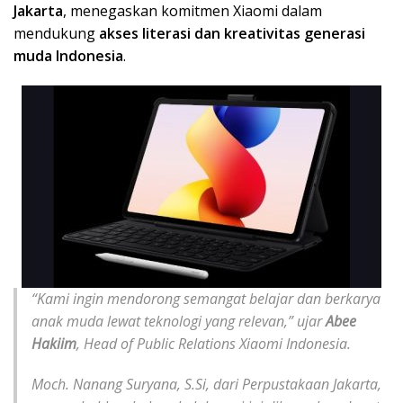
Jakarta
, menegaskan komitmen Xiaomi dalam
mendukung
akses literasi dan kreativitas generasi
muda Indonesia
.
“Kami ingin mendorong semangat belajar dan berkarya
anak muda lewat teknologi yang relevan,” ujar
Abee
Hakiim
, Head of Public Relations Xiaomi Indonesia.
Moch. Nanang Suryana, S.Si, dari Perpustakaan Jakarta,