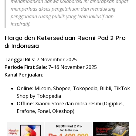
menambahkan bahwa kolaborasi ini diharapkan dapat
memperluas akses pengetahuan dan mendukung
penggunaan ruang publik yang lebih inklusif dan
inspiratif.
Harga dan Ketersediaan Redmi Pad 2 Pro
di Indonesia
Tanggal Rilis:
7 November 2025
Periode First Sale:
7–16 November 2025
Kanal Penjualan:
Online:
Mi.com, Shopee, Tokopedia, Blibli, TikTok
Shop by Tokopedia
Offline:
Xiaomi Store dan mitra resmi (Digiplus,
Erafone, Fonel, Okeshop)