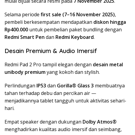
mulai dijual secara resmi pada
7 November 2025
.
Selama periode
first sale (7–16 November 2025)
,
pembeli berkesempatan mendapatkan
diskon hingga
Rp400.000
untuk pembelian paket bundling dengan
Redmi Smart Pen
dan
Redmi Keyboard
.
Desain Premium & Audio Imersif
Redmi Pad 2 Pro tampil elegan dengan
desain metal
unibody premium
yang kokoh dan stylish.
Perlindungan
IP53
dan
Gorilla® Glass 3
membuatnya
tahan terhadap debu dan percikan air —
menjadikannya tablet tangguh untuk aktivitas sehari-
hari.
Empat speaker dengan dukungan
Dolby Atmos®
menghadirkan kualitas audio imersif dan seimbang,