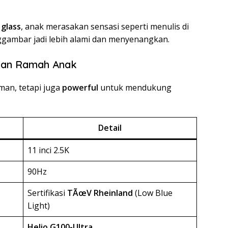
 glass
, anak merasakan sensasi seperti menulis di
nggambar jadi lebih alami dan menyenangkan.
 dan Ramah Anak
man, tetapi juga
powerful
untuk mendukung
Detail
11 inci 2.5K
90Hz
Sertifikasi
TÃœV Rheinland
(Low Blue
Light)
Helio G100-Ultra