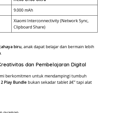
9.000 mAh
Xiaomi Interconnectivity (Network Sync,
Clipboard Share)
cahaya biru
, anak dapat belajar dan bermain lebih
h
.
eativitas dan Pembelajaran Digital
aomi berkomitmen untuk mendampingi tumbuh
 2 Play Bundle
bukan sekadar tablet â€” tapi alat
an nyaman