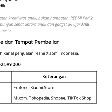
dik
atan kreativitas anak, bukan hambatan. REDMI Pad 2
bungan sehat antara anak dan gadget,â€ ujar
Andi
onesia.
le dan Tempat Pembelian
uh kanal penjualan resmi Xiaomi Indonesia.
p2.599.000
Keterangan
Erafone, Xiaomi Store
Mi.com, Tokopedia, Shopee, TikTok Shop