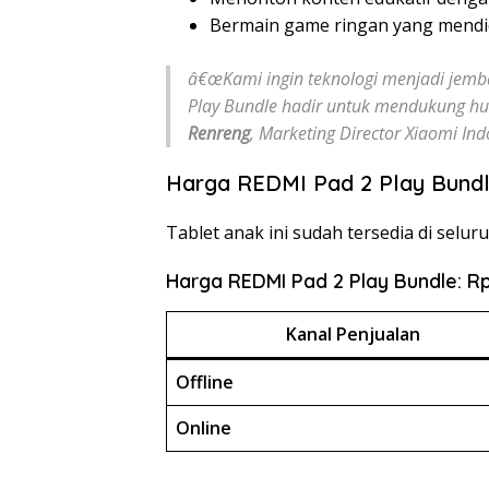
Bermain game ringan yang mendi
â€œKami ingin teknologi menjadi jemb
Play Bundle hadir untuk mendukung hu
Renreng
, Marketing Director Xiaomi Ind
Harga REDMI Pad 2 Play Bund
Tablet anak ini sudah tersedia di selur
Harga REDMI Pad 2 Play Bundle: R
Kanal Penjualan
Offline
Online