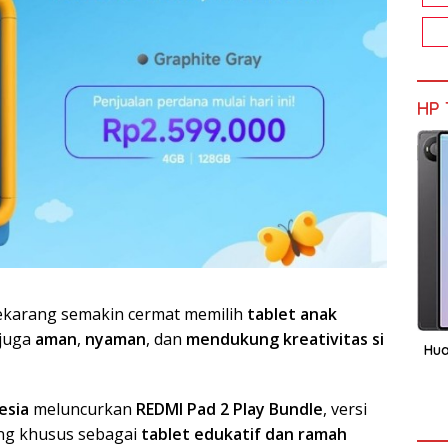
HP 
ekarang semakin cermat memilih
tablet anak
 juga
aman
,
nyaman
, dan
mendukung kreativitas si
Hua
esia
meluncurkan
REDMI Pad 2 Play Bundle
, versi
ang khusus sebagai
tablet edukatif dan ramah