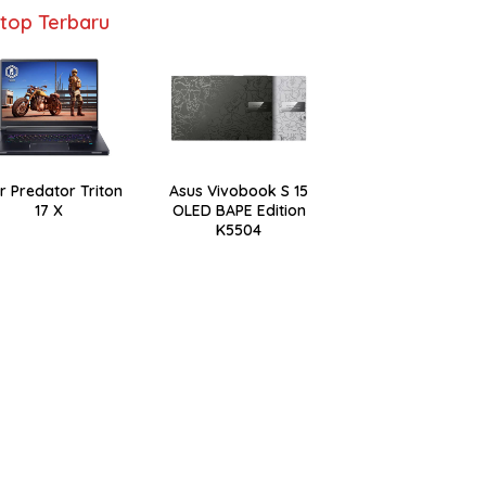
top Terbaru
r Predator Triton
Asus Vivobook S 15
17 X
OLED BAPE Edition
K5504