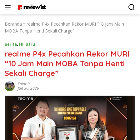
Langsung
ke
konten
Beranda
»
realme P4x Pecahkan Rekor MURI “10 Jam Main
MOBA Tanpa Henti Sekali Charge”
Berita
,
HP Baru
realme P4x Pecahkan Rekor MURI
“10 Jam Main MOBA Tanpa Henti
Sekali Charge”
Fajar P
Jun 30, 2026