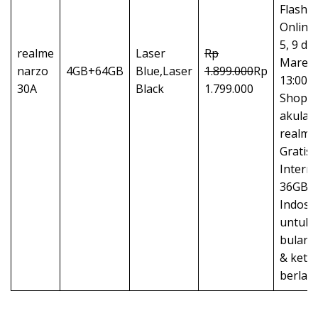
Flash S
Online
5, 9 da
realme
Laser
Rp
Maret 
narzo
4GB+64GB
Blue,Laser
1.899.000
Rp
13:00 W
30A
Black
1.799.000
Shopee
akulak
realme
Gratis
Intern
36GB d
Indosa
untuk 
bulan. 
& kete
berlak