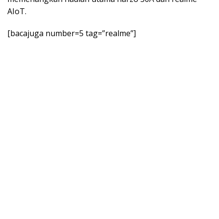
AIoT.
[bacajuga number=5 tag=”realme”]