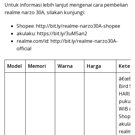
Untuk informasi lebih lanjut mengenai cara pembelian
realme narzo 30A, silakan kunjungi:
Shopee: http://bit.ly/realme-narzo30A-shopee
akulaku: https://bit.ly/3uM5an2
realme.com/id: http://bit.ly/realme-narzo30A-
official
Model
Memori
Warna
Harga
Keters
â€œEar
Bird Sa
HARI I
pukul 
WIB di
Shopee
akulak
realme