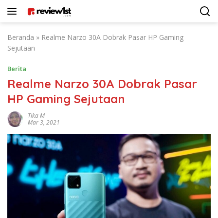
Langsung
ke
konten
Beranda
»
Realme Narzo 30A Dobrak Pasar HP Gaming
Sejutaan
Berita
Realme Narzo 30A Dobrak Pasar
HP Gaming Sejutaan
Tika M
Mar 3, 2021