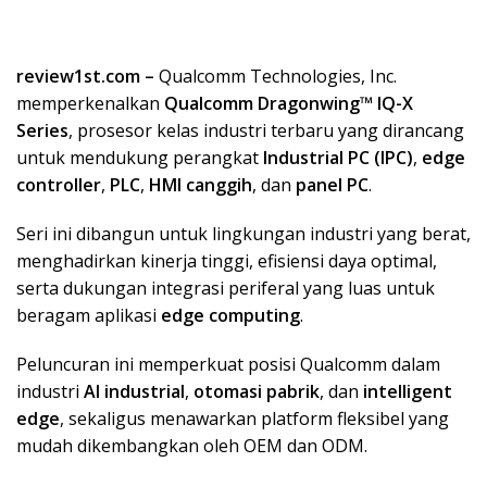
review1st.com –
Qualcomm Technologies, Inc.
memperkenalkan
Qualcomm Dragonwing™ IQ-X
Series
, prosesor kelas industri terbaru yang dirancang
untuk mendukung perangkat
Industrial PC (IPC)
,
edge
controller
,
PLC
,
HMI canggih
, dan
panel PC
.
Seri ini dibangun untuk lingkungan industri yang berat,
menghadirkan kinerja tinggi, efisiensi daya optimal,
serta dukungan integrasi periferal yang luas untuk
beragam aplikasi
edge computing
.
Peluncuran ini memperkuat posisi Qualcomm dalam
industri
AI industrial
,
otomasi pabrik
, dan
intelligent
edge
, sekaligus menawarkan platform fleksibel yang
mudah dikembangkan oleh OEM dan ODM.