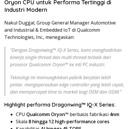
Oryon CPU untuk Performa Tertinggi di
Industri Modern
Nakul Duggal, Group General Manager Automotive
and Industrial & Embedded IoT di Qualcomm
Technologies, Inc., menegaskan:
“Dengan Dragonwing™ IQ-X Series, kami menghadirkan
kinerja single-thread dan multi-thread terbaik dari
prosesor Qualcomm Oryon™ ke inti PC industri.
Teknologi ini memungkinkan pabrik berjalan lebih
pintar, mengoperasikan edge controller yang lebih cepat,
dan mempercepat time to market bagi OEM dan ODM.”
Highlight performa Dragonwing™ IQ-X Series:
CPU
Qualcomm Oryon™
berbasis fabrikasi
4nm
Skala
8 hingga 12 high-performance cores
Kapabilitas
AI hingga 45 TOPS