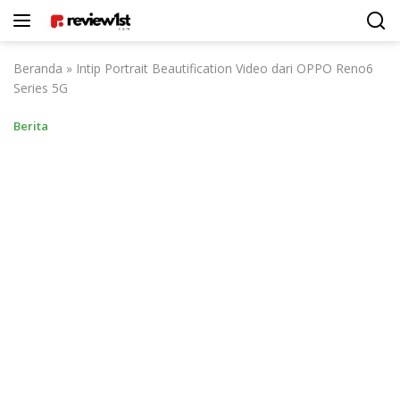
Langsung
ke
konten
Beranda
»
Intip Portrait Beautification Video dari OPPO Reno6
Series 5G
Berita