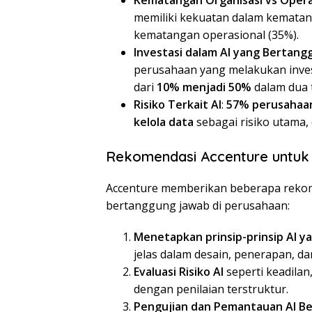
Kematangan Organisasi vs Opera
memiliki kekuatan dalam kematan
kematangan operasional (35%).
Investasi dalam AI yang Bertang
perusahaan yang melakukan invest
dari
10% menjadi 50%
dalam dua 
Risiko Terkait AI
:
57% perusahaa
kelola data
sebagai risiko utama, 
Rekomendasi Accenture untuk C
Accenture memberikan beberapa rekom
bertanggung jawab di perusahaan:
Menetapkan prinsip-prinsip AI 
jelas dalam desain, penerapan, d
Evaluasi Risiko AI
seperti keadila
dengan penilaian terstruktur.
Pengujian dan Pemantauan AI Be