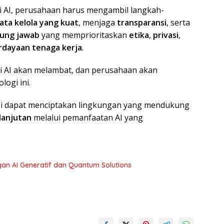
 AI, perusahaan harus mengambil langkah-
ata kelola yang kuat
, menjaga
transparansi
, serta
gung jawab
yang memprioritaskan
etika
,
privasi
,
dayaan tenaga kerja
.
i AI akan melambat, dan perusahaan akan
ogi ini.
asi dapat menciptakan lingkungan yang mendukung
lanjutan
melalui pemanfaatan AI yang
an AI Generatif dan Quantum Solutions