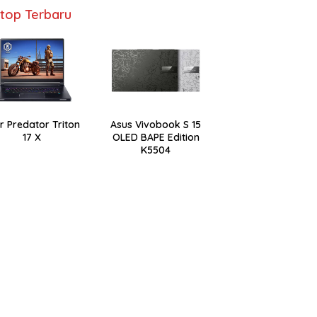
top Terbaru
r Predator Triton
Asus Vivobook S 15
17 X
OLED BAPE Edition
K5504