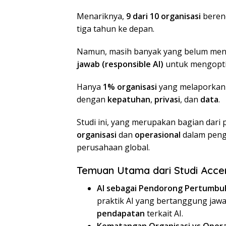
Menariknya,
9 dari 10 organisasi
beren
tiga tahun ke depan.
Namun, masih banyak yang belum me
jawab (responsible AI)
untuk mengopti
Hanya
1% organisasi
yang melaporkan 
dengan
kepatuhan
,
privasi
, dan
data
.
Studi ini, yang merupakan bagian dari 
organisasi
dan
operasional
dalam peng
perusahaan global.
Temuan Utama dari Studi Accent
AI sebagai Pendorong Pertumbu
praktik AI yang bertanggung jawa
pendapatan
terkait AI.