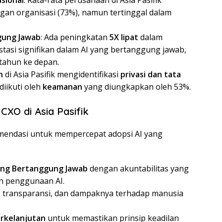
sional
: Rata-rata perusahaan di Asia Pasifik
gan organisasi (73%), namun tertinggal dalam
gung Jawab
: Ada peningkatan
5X lipat
dalam
asi signifikan dalam AI yang bertanggung jawab,
tahun ke depan.
n
di Asia Pasifik mengidentifikasi
privasi dan tata
diikuti oleh
keamanan
yang diungkapkan oleh 53%.
XO di Asia Pasifik
endasi untuk mempercepat adopsi AI yang
yang Bertanggung Jawab
dengan akuntabilitas yang
an penggunaan AI.
n, transparansi, dan dampaknya terhadap manusia
rkelanjutan
untuk memastikan prinsip keadilan