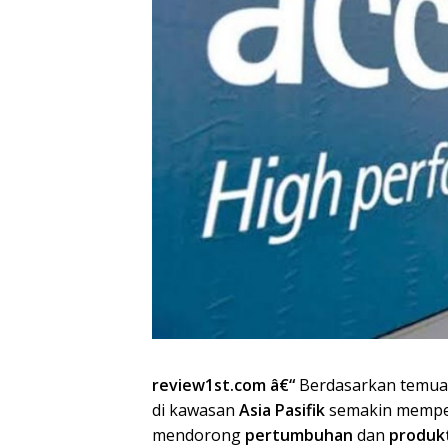
review1st.com â€“
Berdasarkan temua
di kawasan
Asia Pasifik
semakin mempe
mendorong
pertumbuhan
dan
produkt