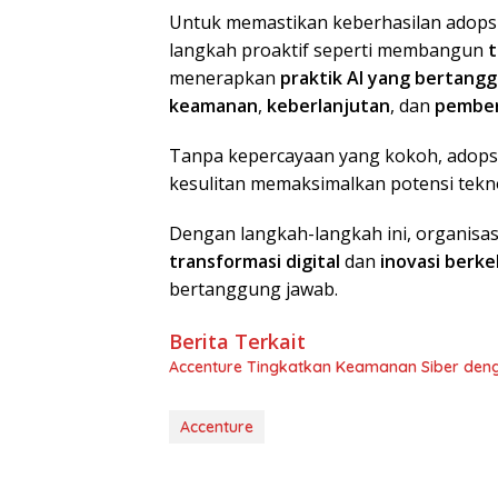
Untuk memastikan keberhasilan adopsi
langkah proaktif seperti membangun
t
menerapkan
praktik AI yang bertang
keamanan
,
keberlanjutan
, dan
pember
Tanpa kepercayaan yang kokoh, adops
kesulitan memaksimalkan potensi teknol
Dengan langkah-langkah ini, organis
transformasi digital
dan
inovasi berke
bertanggung jawab.
Berita Terkait
Accenture Tingkatkan Keamanan Siber deng
Accenture