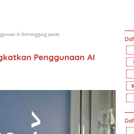
ggunaan AI Bertanggung Jawab
Daf
gkatkan Penggunaan AI
Daf