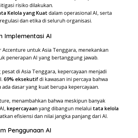
igasi risiko dilakukan.
a Kelola yang Kuat
dalam operasional AI, serta
gulasi dan etika di seluruh organisasi.
 Implementasi AI
or Accenture untuk Asia Tenggara, menekankan
uk penerapan AI yang bertanggung jawab.
pesat di Asia Tenggara, kepercayaan menjadi
I.
69% eksekutif
di kawasan ini percaya bahwa
u ada dasar yang kuat berupa kepercayaan.
centure, menambahkan bahwa meskipun banyak
AI,
kepercayaan
yang dibangun melalui
tata kelola
kan efisiensi dan nilai jangka panjang dari AI.
m Penggunaan AI