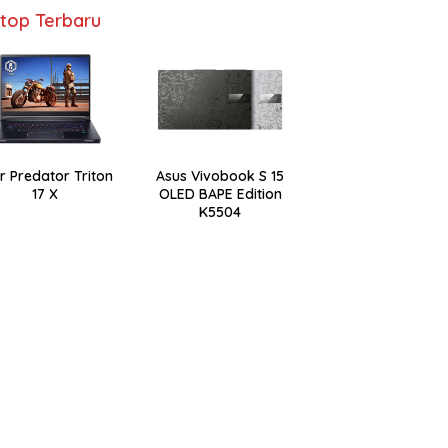
top Terbaru
r Predator Triton
Asus Vivobook S 15
17 X
OLED BAPE Edition
K5504