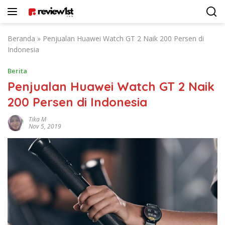
Langsung
ke
konten
Beranda
»
Penjualan Huawei Watch GT 2 Naik 200 Persen di
Indonesia
Berita
Penjualan Huawei Watch GT 2 Naik
200 Persen di Indonesia
Tika M
Nov 5, 2019