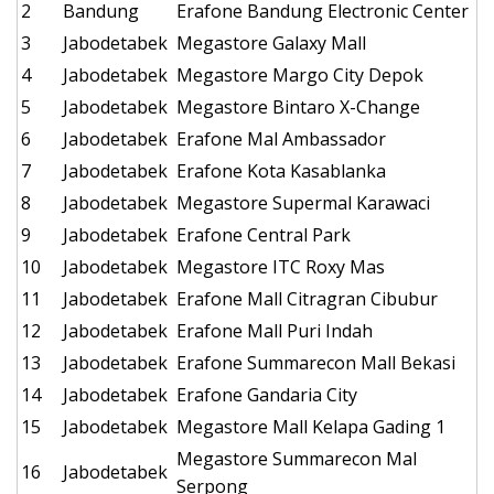
2
Bandung
Erafone Bandung Electronic Center
3
Jabodetabek
Megastore Galaxy Mall
4
Jabodetabek
Megastore Margo City Depok
5
Jabodetabek
Megastore Bintaro X-Change
6
Jabodetabek
Erafone Mal Ambassador
7
Jabodetabek
Erafone Kota Kasablanka
8
Jabodetabek
Megastore Supermal Karawaci
9
Jabodetabek
Erafone Central Park
10
Jabodetabek
Megastore ITC Roxy Mas
11
Jabodetabek
Erafone Mall Citragran Cibubur
12
Jabodetabek
Erafone Mall Puri Indah
13
Jabodetabek
Erafone Summarecon Mall Bekasi
14
Jabodetabek
Erafone Gandaria City
15
Jabodetabek
Megastore Mall Kelapa Gading 1
Megastore Summarecon Mal
16
Jabodetabek
Serpong