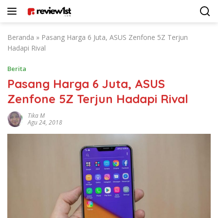
Langsung
ke
konten
Beranda
»
Pasang Harga 6 Juta, ASUS Zenfone 5Z Terjun
Hadapi Rival
Berita
Pasang Harga 6 Juta, ASUS
Zenfone 5Z Terjun Hadapi Rival
Tika M
Agu 24, 2018