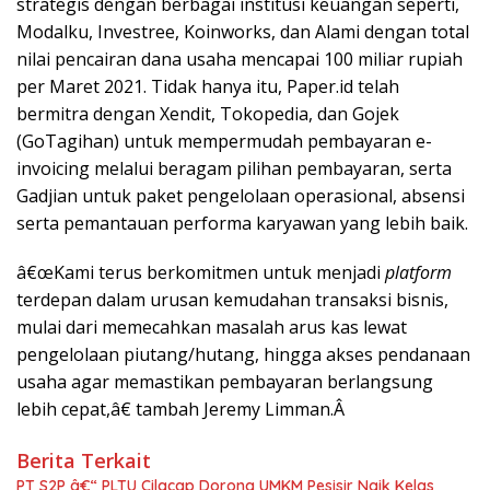
strategis dengan berbagai institusi keuangan seperti,
Modalku, Investree, Koinworks, dan Alami dengan total
nilai pencairan dana usaha mencapai 100 miliar rupiah
per Maret 2021. Tidak hanya itu, Paper.id telah
bermitra dengan Xendit, Tokopedia, dan Gojek
(GoTagihan) untuk mempermudah pembayaran e-
invoicing melalui beragam pilihan pembayaran, serta
Gadjian untuk paket pengelolaan operasional, absensi
serta pemantauan performa karyawan yang lebih baik.
â€œKami terus berkomitmen untuk menjadi
platform
terdepan dalam urusan kemudahan transaksi bisnis,
mulai dari memecahkan masalah arus kas lewat
pengelolaan piutang/hutang, hingga akses pendanaan
usaha agar memastikan pembayaran berlangsung
lebih cepat,â€ tambah Jeremy Limman.Â
Berita Terkait
PT S2P â€“ PLTU Cilacap Dorong UMKM Pesisir Naik Kelas