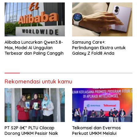
Alibaba Luncurkan Qwen3.8-
Samsung Care+:
Max, Model AI Unggulan
Perlindungan Ekstra untuk
Terbesar dan Paling Canggih
Galaxy Z Fold8 Anda
Rekomendasi untuk kamu
PT S2P â€“ PLTU Cilacap
Telkomsel dan Evermos
Dorong UMKM Pesisir Naik
Perkuat UMKM Melalui