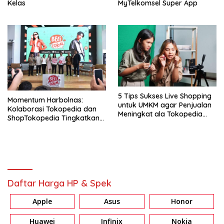
Kelas
MyTelkomsel Super App
5 Tips Sukses Live Shopping
Momentum Harbolnas:
untuk UMKM agar Penjualan
Kolaborasi Tokopedia dan
Meningkat ala Tokopedia
ShopTokopedia Tingkatkan
dan ShopTokopedia
Pendapatan UMKM Hingga
95%
Daftar Harga HP & Spek
Apple
Asus
Honor
Huawei
Infinix
Nokia