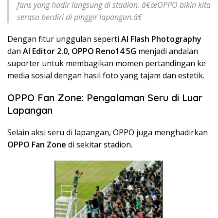
fans yang hadir langsung di stadion. â€œOPPO bikin kita
serasa berdiri di pinggir lapangan.â€
Dengan fitur unggulan seperti
AI Flash Photography
dan
AI Editor 2.0
,
OPPO Reno14 5G
menjadi andalan
suporter untuk membagikan momen pertandingan ke
media sosial dengan hasil foto yang tajam dan estetik.
OPPO Fan Zone: Pengalaman Seru di Luar
Lapangan
Selain aksi seru di lapangan, OPPO juga menghadirkan
OPPO Fan Zone
di sekitar stadion.