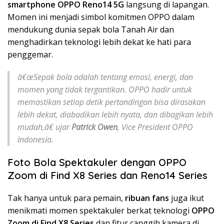
smartphone OPPO Reno14 5G
langsung di lapangan.
Momen ini menjadi simbol komitmen OPPO dalam
mendukung dunia sepak bola Tanah Air dan
menghadirkan teknologi lebih dekat ke hati para
penggemar.
â€œSepak bola adalah tentang emosi, energi, dan
momen yang tidak tergantikan. OPPO hadir untuk
memastikan setiap detik pertandingan bisa dirasakan
lebih dekat, diabadikan lebih nyata, dan dibagikan lebih
mudah,â€ ujar
Patrick Owen
, Vice President OPPO
Indonesia.
Foto Bola Spektakuler dengan OPPO
Zoom di Find X8 Series dan Reno14 Series
Tak hanya untuk para pemain,
ribuan fans
juga ikut
menikmati momen spektakuler berkat teknologi
OPPO
Zoom di Find X8 Series
dan fitur canggih kamera di