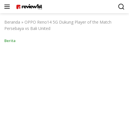
Langsung
ke
konten
Beranda
»
OPPO Reno14 5G Dukung Player of the Match
Persebaya vs Bali United
Berita