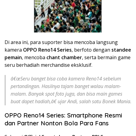
Di area ini, para suporter bisa mencoba langsung
kamera
OPPO Reno14 Series
, berfoto dengan
standee
pemain
, mencoba
chant chamber
, serta bermain game
seru berhadiah merchandise eksklusif.
â€œSeru banget bisa coba kamera Reno14 sebelum
pertandingan. Hasilnya tajam banget walau malam-
malam. Banyak spot foto juga, dan bisa main games
buat dapet hadiah,â€ ujar Andi, salah satu Bonek Mania.
OPPO Reno14 Series: Smartphone Resmi
dan Partner Nonton Bola Para Fans