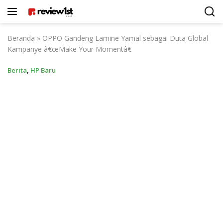
Langsung
ke
konten
Beranda
»
OPPO Gandeng Lamine Yamal sebagai Duta Global
Kampanye â€œMake Your Momentâ€
Berita
,
HP Baru