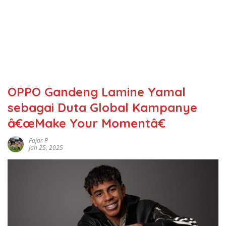
OPPO Gandeng Lamine Yamal
sebagai Duta Global Kampanye
â€œMake Your Momentâ€
Fajar P
Jan 25, 2025