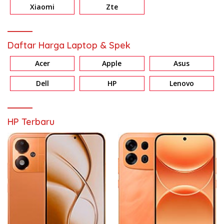
Xiaomi
Zte
Daftar Harga Laptop & Spek
Acer
Apple
Asus
Dell
HP
Lenovo
HP Terbaru