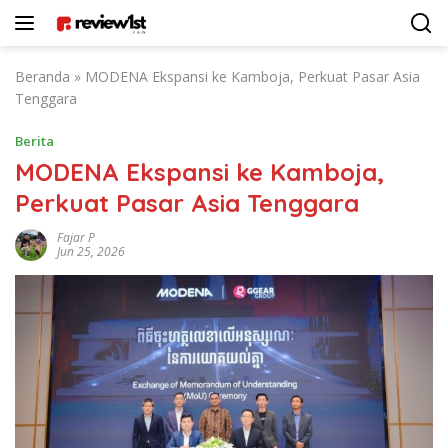
Langsung
ke
konten
Beranda
»
MODENA Ekspansi ke Kamboja, Perkuat Pasar Asia
Tenggara
Berita
MODENA Ekspansi ke Kamboja,
Perkuat Pasar Asia Tenggara
Fajar P
Jun 25, 2026