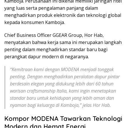
Kamboja. Perusahaan ini dikenal memiliki jaringan ritel
yang luas serta pengalaman panjang dalam
menghadirkan produk elektronik dan teknologi global
kepada konsumen Kamboja.
Chief Business Officer GGEAR Group, Hor Hab,
menyatakan bahwa kerja sama ini merupakan langkah
penting dalam menghadirkan standar baru bagi
perangkat dapur modern di negaranya.
“Kemitraan kami dengan MODENA menjadi tonggak
penting. Dengan menghadirkan peralatan dapur pintar
berdesain elegan yang didukung lebih dari 60 tahun
warisan craftsmanship Italia, kami ingin menetapkan
standar baru untuk kehidupan yang lebih aman dan
nyaman bagi keluarga di Kamboja,” jelas Hor Hab.
Kompor MODENA Tawarkan Teknologi
Modern dan Hemat Energi